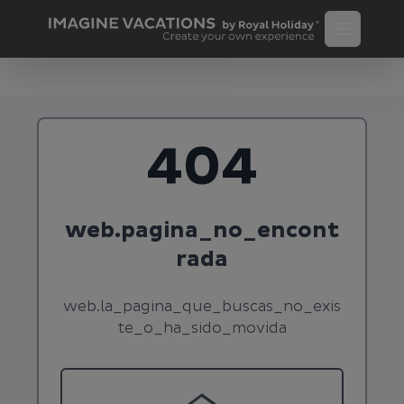
404
web.pagina_no_encont
rada
web.la_pagina_que_buscas_no_exis
te_o_ha_sido_movida