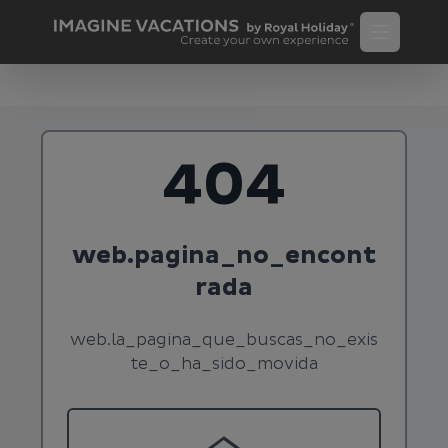
404
web.pagina_no_encont
rada
web.la_pagina_que_buscas_no_exis
te_o_ha_sido_movida