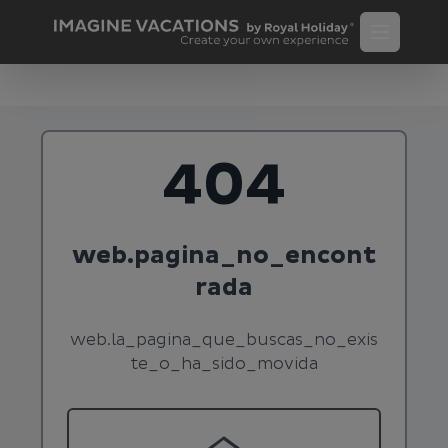
404
web.pagina_no_encont
rada
web.la_pagina_que_buscas_no_exis
te_o_ha_sido_movida