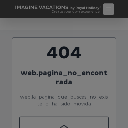
404
web.pagina_no_encont
rada
web.la_pagina_que_buscas_no_exis
te_o_ha_sido_movida