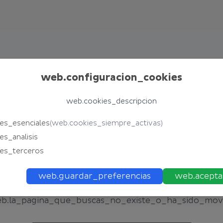
web.configuracion_cookies
web.cookies_descripcion
es_esenciales
(
web.cookies_siempre_activas
)
404
es_analisis
es_terceros
web.pagina_no_encontrada
web.guardar_preferencias
web.acepta
b.la_pagina_que_buscas_no_existe_o_ha_sido_mov