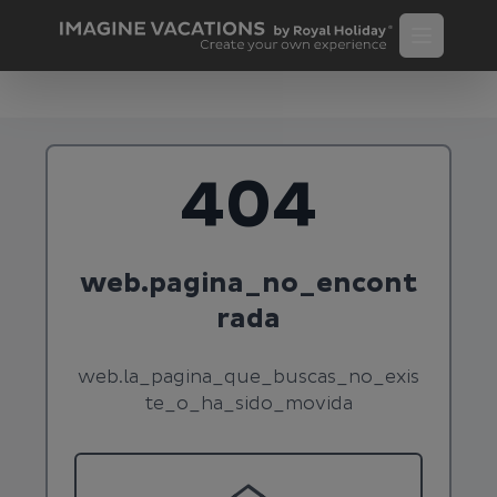
404
web.pagina_no_encont
rada
web.la_pagina_que_buscas_no_exis
te_o_ha_sido_movida