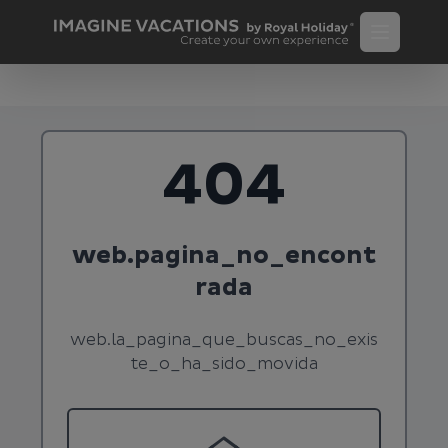
404
web.pagina_no_encont
rada
web.la_pagina_que_buscas_no_exis
te_o_ha_sido_movida