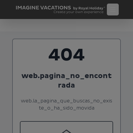
404
web.pagina_no_encont
rada
web.la_pagina_que_buscas_no_exis
te_o_ha_sido_movida