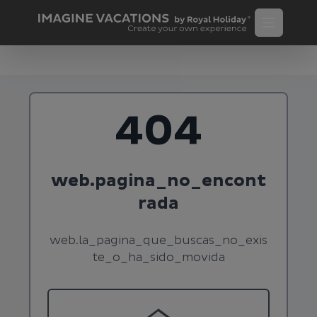
404
web.pagina_no_encont
rada
web.la_pagina_que_buscas_no_exis
te_o_ha_sido_movida